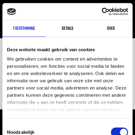
Toestemming
Details
Over
Categorie:
Niet
Deze website maakt gebruik van cookies
gecategoriseerd
We gebruiken cookies om content en advertenties te
personaliseren, om functies voor social media te bieden
en om ons websiteverkeer te analyseren. Ook delen we
Hallo wereld!
informatie over uw gebruik van onze site met onze
partners voor social media, adverteren en analyse. Deze
Welkom bij WordPress. Dit is je eerste bericht. Bewerk of
partners kunnen deze gegevens combineren met andere
verwijder het, start dan met schrijven!
informatie die u aan ze heeft verstrekt of die ze hebben
verzameld op basis van uw gebruik van hun services.
Toestemmingsselectie
Noodzakelijk